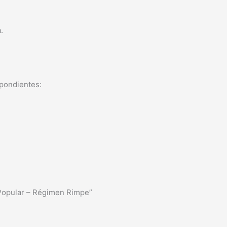
.
spondientes:
 Popular – Régimen Rimpe”