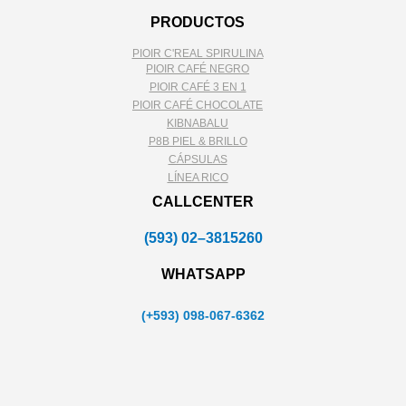
PRODUCTOS
PIOIR C'REAL SPIRULINA
PIOIR CAFÉ NEGRO
PIOIR CAFÉ 3 EN 1
PIOIR CAFÉ CHOCOLATE
KIBNABALU
P8B PIEL & BRILLO
CÁPSULAS
LÍNEA RICO
CALLCENTER
(593) 02–3815260
WHATSAPP
(+593) 098-067-6362