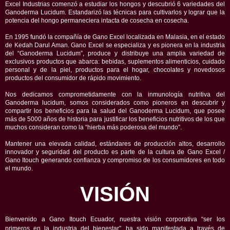
Excel Industrias comenzó a estudiar los hongos y descubrió 6 variedades del
Ganoderma Lucidum. Estandarizó las técnicas para cultivarlos y lograr que la
potencia del hongo permaneciera intacta de cosecha en cosecha.
En 1995 fundó la compañía de Gano Excel localizada en Malasia, en el estado
de Kedah Darul Aman. Gano Excel se especializa y es pionera en la industria
del “Ganoderma Lucidum”, produce y distribuye una amplia variedad de
exclusivos productos que abarca: bebidas, suplementos alimenticios, cuidado
personal y de la piel, productos para el hogar, chocolates y novedosos
productos del consumidor de rápido movimiento.
Nos dedicamos comprometidamente con la inmunología nutritiva del
Ganoderma lucidum, somos considerados como pioneros en descubrir y
compartir los beneficios para la salud del Ganoderma Lucidum, que posee
más de 5000 años de historia para justificar los beneficios nutritivos de los que
muchos consideran como la “hierba más poderosa del mundo”.
Mantener una elevada calidad, estándares de producción altos, desarrollo
innovador y seguridad del producto es parte de la cultura de Gano Excel /
Gano Itouch generando confianza y compromiso de los consumidores en todo
el mundo.
VISIÓN
Bienvenido a Gano Itouch Ecuador, nuestra visión corporativa “ser los
primeros en la industria del bienestar”, ha sido manifestada a través de