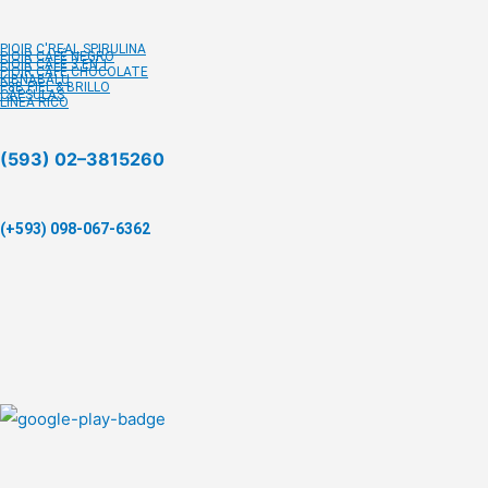
PIOIR C'REAL SPIRULINA
PIOIR CAFÉ NEGRO
PIOIR CAFÉ 3 EN 1
PIOIR CAFÉ CHOCOLATE
KIBNABALU
P8B PIEL & BRILLO
CÁPSULAS
LÍNEA RICO
(593) 02–3815260
(+593) 098-067-6362