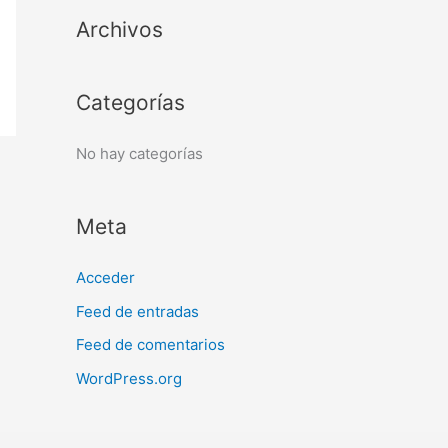
a
Archivos
r
p
o
Categorías
r
:
No hay categorías
Meta
Acceder
Feed de entradas
Feed de comentarios
WordPress.org