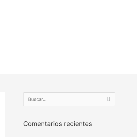
B
u
s
Comentarios recientes
c