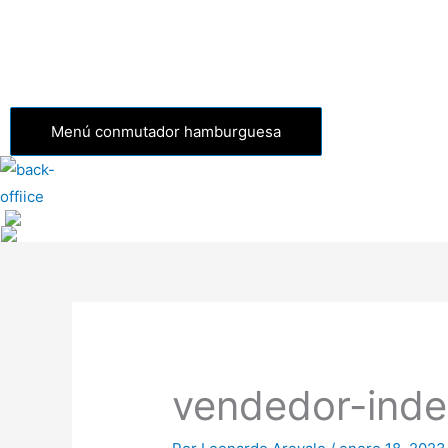
Menú conmutador hamburguesa
vendedor-inde