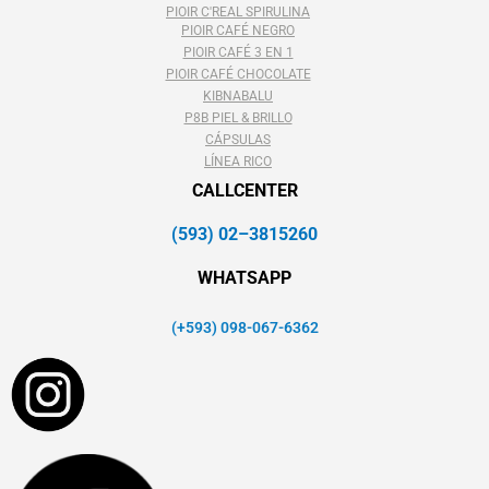
PIOIR C'REAL SPIRULINA
PIOIR CAFÉ NEGRO
PIOIR CAFÉ 3 EN 1
PIOIR CAFÉ CHOCOLATE
KIBNABALU
P8B PIEL & BRILLO
CÁPSULAS
LÍNEA RICO
CALLCENTER
(593) 02–3815260
WHATSAPP
(+593) 098-067-6362