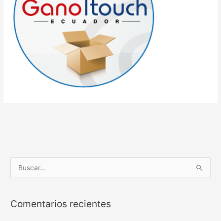
B
u
s
Comentarios recientes
c