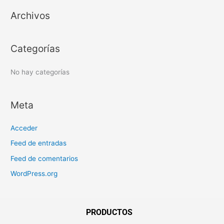
a
Archivos
r
p
o
Categorías
r
:
No hay categorías
Meta
Acceder
Feed de entradas
Feed de comentarios
WordPress.org
PRODUCTOS