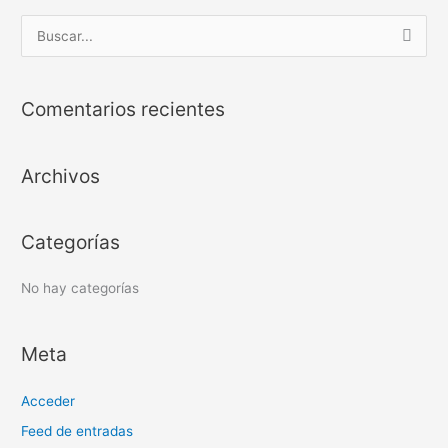
B
u
s
Comentarios recientes
c
a
Archivos
r
p
o
Categorías
r
:
No hay categorías
Meta
Acceder
Feed de entradas