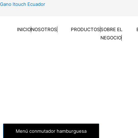
Ir
Gano Itouch Ecuador
al
contenido
INICIO
NOSOTROS
PRODUCTOS
SOBRE EL
NEGOCIO
Menú conmutador hamburguesa