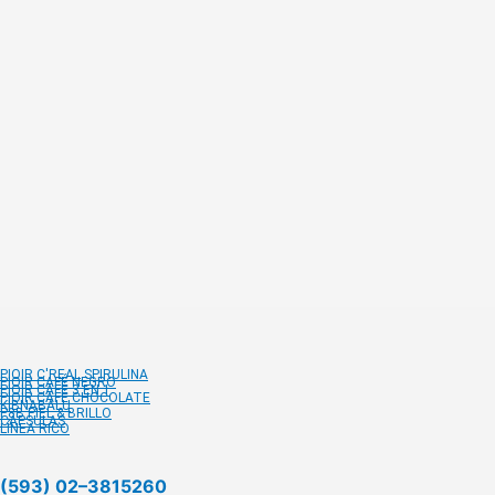
PIOIR C'REAL SPIRULINA
PIOIR CAFÉ NEGRO
PIOIR CAFÉ 3 EN 1
PIOIR CAFÉ CHOCOLATE
KIBNABALU
P8B PIEL & BRILLO
CÁPSULAS
LÍNEA RICO
(593) 02–3815260