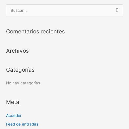
B
u
s
Comentarios recientes
c
a
Archivos
r
p
o
Categorías
r
:
No hay categorías
Meta
Acceder
Feed de entradas