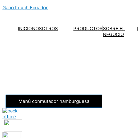
Ir
Gano Itouch Ecuador
al
contenido
INICIO
NOSOTROS
PRODUCTOS
SOBRE EL
NEGOCIO
Menú conmutador hamburguesa