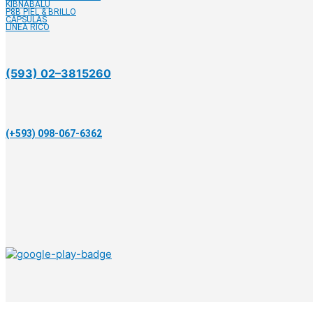
KIBNABALU
P8B PIEL & BRILLO
CÁPSULAS
LÍNEA RICO
(593) 02–3815260
(+593) 098-067-6362