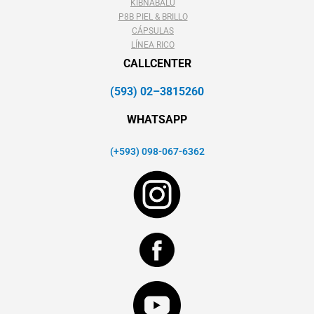
KIBNABALU
P8B PIEL & BRILLO
CÁPSULAS
LÍNEA RICO
CALLCENTER
(593) 02–3815260
WHATSAPP
(+593) 098-067-6362