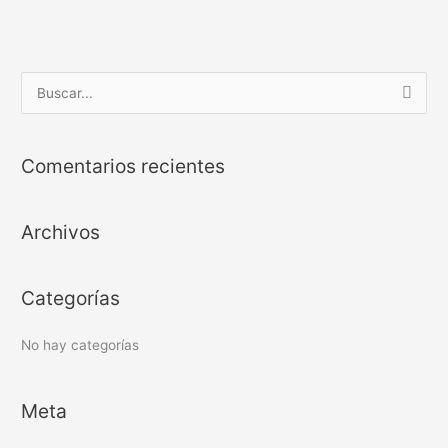
B
u
s
Comentarios recientes
c
a
Archivos
r
p
o
Categorías
r
:
No hay categorías
Meta