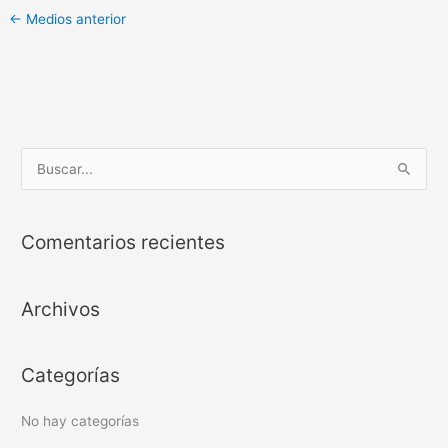
←
Medios anterior
B
u
s
Comentarios recientes
c
a
Archivos
r
p
o
Categorías
r
:
No hay categorías