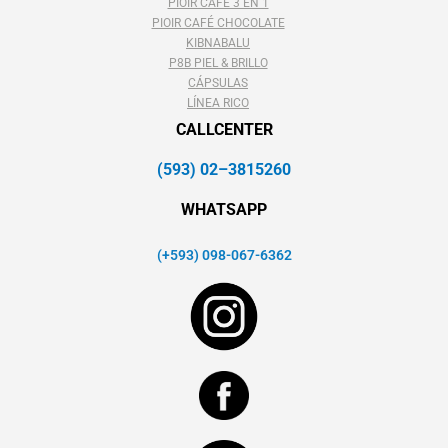
PIOIR CAFÉ 3 EN 1
PIOIR CAFÉ CHOCOLATE
KIBNABALU
P8B PIEL & BRILLO
CÁPSULAS
LÍNEA RICO
CALLCENTER
(593) 02–3815260
WHATSAPP
(+593) 098-067-6362