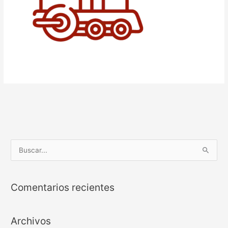
B
u
s
Comentarios recientes
c
a
Archivos
r