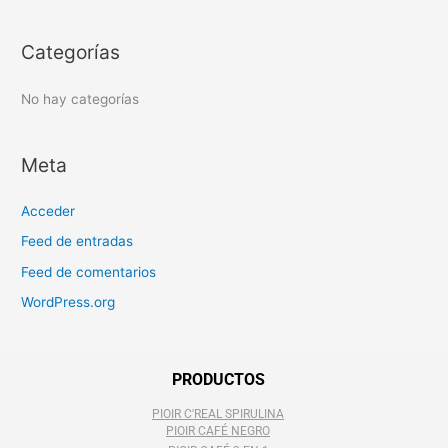
p
o
Categorías
r
:
No hay categorías
Meta
Acceder
Feed de entradas
Feed de comentarios
WordPress.org
PRODUCTOS
PIOIR C'REAL SPIRULINA
PIOIR CAFÉ NEGRO