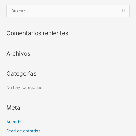
B
u
s
Comentarios recientes
c
a
Archivos
r
p
o
Categorías
r
:
No hay categorías
Meta
Acceder
Feed de entradas