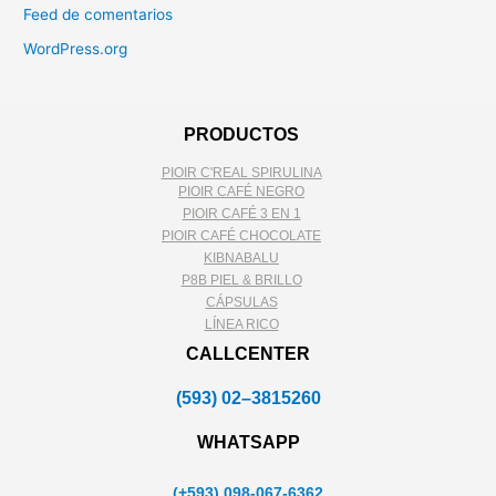
Feed de comentarios
WordPress.org
PRODUCTOS
PIOIR C'REAL SPIRULINA
PIOIR CAFÉ NEGRO
PIOIR CAFÉ 3 EN 1
PIOIR CAFÉ CHOCOLATE
KIBNABALU
P8B PIEL & BRILLO
CÁPSULAS
LÍNEA RICO
CALLCENTER
(593) 02–3815260
WHATSAPP
(+593) 098-067-6362