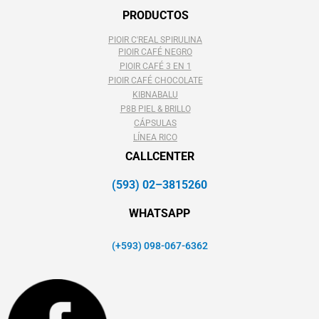
PRODUCTOS
PIOIR C'REAL SPIRULINA
PIOIR CAFÉ NEGRO
PIOIR CAFÉ 3 EN 1
PIOIR CAFÉ CHOCOLATE
KIBNABALU
P8B PIEL & BRILLO
CÁPSULAS
LÍNEA RICO
CALLCENTER
(593) 02–3815260
WHATSAPP
(+593) 098-067-6362