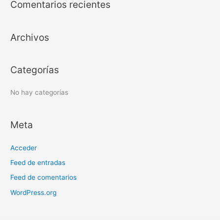
Comentarios recientes
c
a
Archivos
r
p
o
Categorías
r
:
No hay categorías
Meta
Acceder
Feed de entradas
Feed de comentarios
WordPress.org