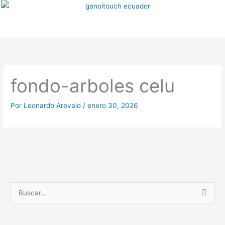
Ir
al
contenido
fondo-arboles celu
Por
Leonardo Arevalo
/
enero 30, 2026
B
u
s