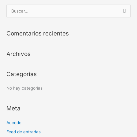
B
u
s
Comentarios recientes
c
a
Archivos
r
p
o
Categorías
r
:
No hay categorías
Meta
Acceder
Feed de entradas