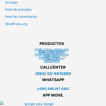
Acceder
Feed de entradas
Feed de comentarios
WordPress.org
PRODUCTOS
PIOIR C'REAL SPIRULINA
PIOIR CAFÉ NEGRO
PIOIR CAFÉ 3 EN 1
PIOIR CAFÉ CHOCOLATE
KIBNABALU
P8B PIEL & BRILLO
CÁPSULAS
LÍNEA RICO
CALLCENTER
(593) 02–3815260
WHATSAPP
(+593) 098-067-6362
APP MOVIL