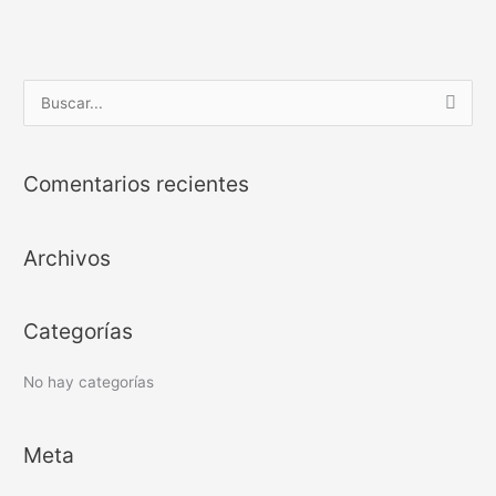
B
u
s
Comentarios recientes
c
a
Archivos
r
p
o
Categorías
r
:
No hay categorías
Meta