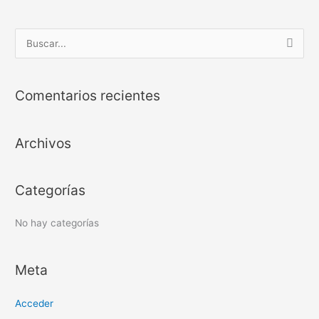
B
u
s
Comentarios recientes
c
a
Archivos
r
p
o
Categorías
r
:
No hay categorías
Meta
Acceder