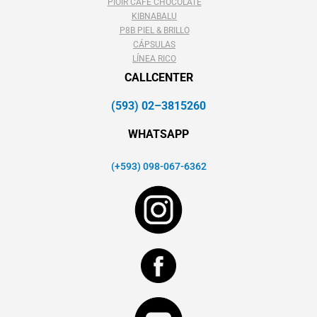
PIOIR CAFÉ CHOCOLATE
KIBNABALU
P8B PIEL & BRILLO
CÁPSULAS
LÍNEA RICO
CALLCENTER
(593) 02–3815260
WHATSAPP
(+593) 098-067-6362