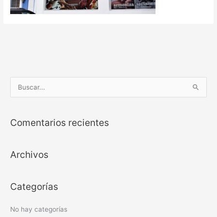
B
u
s
Comentarios recientes
c
a
Archivos
r
p
o
Categorías
r
:
No hay categorías