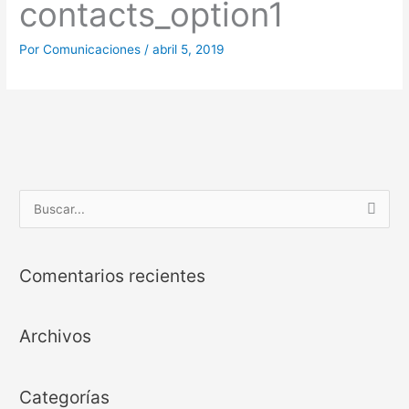
contacts_option1
Por
Comunicaciones
/
abril 5, 2019
B
u
s
Comentarios recientes
c
a
Archivos
r
p
o
Categorías