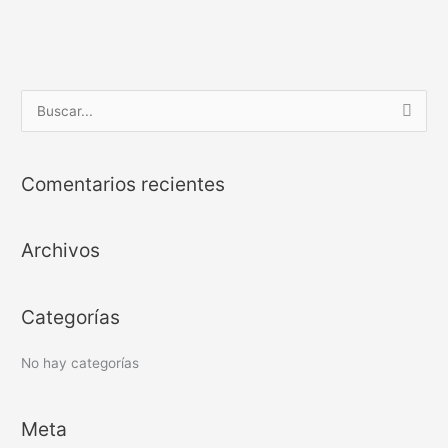
B
u
s
Comentarios recientes
c
a
Archivos
r
p
o
Categorías
r
:
No hay categorías
Meta