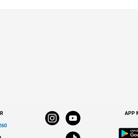
R
APP 
260
P