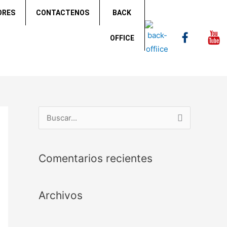
ORES
CONTACTENOS
BACK
OFFICE
B
u
s
Comentarios recientes
c
a
Archivos
r
p
o